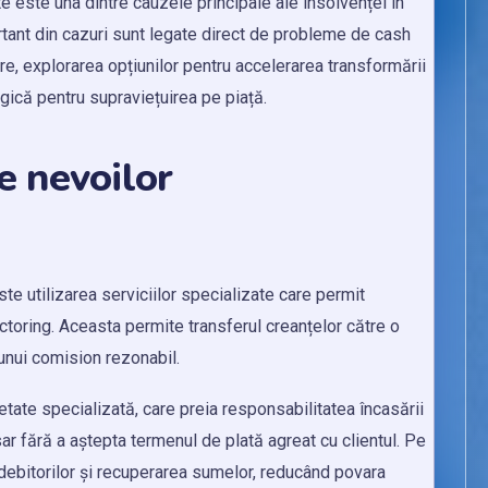
te este una dintre cauzele principale ale insolvenței în
ortant din cazuri sunt legate direct de probleme de cash
mare, explorarea opțiunilor pentru accelerarea transformării
tegică pentru supraviețuirea pe piață.
e nevoilor
te utilizarea serviciilor specializate care permit
actoring. Aceasta permite transferul creanțelor către o
 unui comision rezonabil.
tate specializată, care preia responsabilitatea încasării
sar fără a aștepta termenul de plată agreat cu clientul. Pe
a debitorilor și recuperarea sumelor, reducând povara