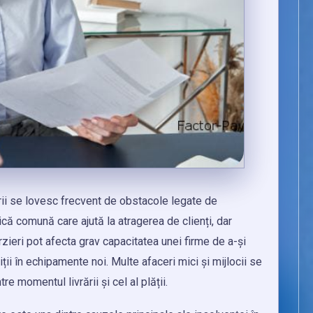
i se lovesc frecvent de obstacole legate de
ică comună care ajută la atragerea de clienți, dar
zieri pot afecta grav capacitatea unei firme de a-și
stiții în echipamente noi. Multe afaceri mici și mijlocii se
e momentul livrării și cel al plății.