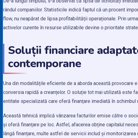
De-a lungul timpului, s-a observat că lipsa de lichidități imedia
rândul companiilor. Statisticile indică faptul că un procent imp
flow, nu neapărat de lipsa profitabilității operaționale. Prin ur
activelor curente în resurse utilizabile devine o prioritate stra
Soluții financiare adaptat
contemporane
Una din modalitățile eficiente de a aborda această provocare es
conversia rapidă a creanțelor. O soluție tot mai utilizată este f
entitate specializată care oferă finanțare imediată în schimbul
Această tehnică implică vânzarea facturilor emise către o socie
și oferă finanțare pe loc. Astfel, afacerea obține capitalul nece
lângă finanțare, multe astfel de servicii includ și monitorizare