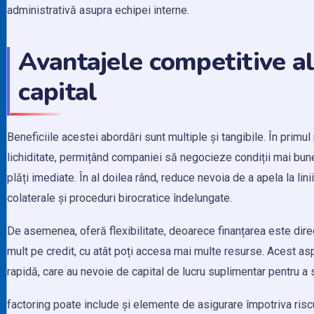
administrativă asupra echipei interne.
Avantajele competitive al
capital
Beneficiile acestei abordări sunt multiple și tangibile. În primu
lichiditate, permițând companiei să negocieze condiții mai bune
plăți imediate. În al doilea rând, reduce nevoia de a apela la li
colaterale și proceduri birocratice îndelungate.
De asemenea, oferă flexibilitate, deoarece finanțarea este dire
mult pe credit, cu atât poți accesa mai multe resurse. Acest asp
rapidă, care au nevoie de capital de lucru suplimentar pentru a
factoring poate include și elemente de asigurare împotriva riscu