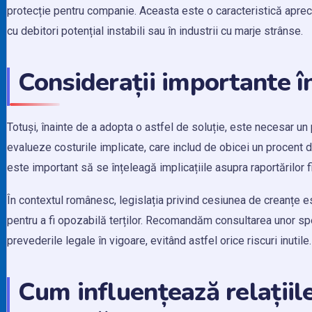
protecție pentru companie. Aceasta este o caracteristică aprec
cu debitori potențial instabili sau în industrii cu marje strânse.
Considerații importante 
Totuși, înainte de a adopta o astfel de soluție, este necesar u
evalueze costurile implicate, care includ de obicei un procent 
este important să se înțeleagă implicațiile asupra raportărilor fina
În contextul românesc, legislația privind cesiunea de creanțe e
pentru a fi opozabilă terților. Recomandăm consultarea unor spe
prevederile legale în vigoare, evitând astfel orice riscuri inutile.
Cum influențează relațiil