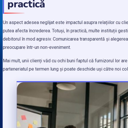
practică
Un aspect adesea neglijat este impactul asupra relațiilor cu clien
putea afecta încrederea. Totuși, în practică, multe instituții ges
debitorul în mod agresiv. Comunicarea transparentă și alegere
preocupare într-un non-eveniment.
Mai mult, unii clienți văd cu ochi buni faptul că furnizorul lor
parteneriatul pe termen lung și poate deschide uși către noi col