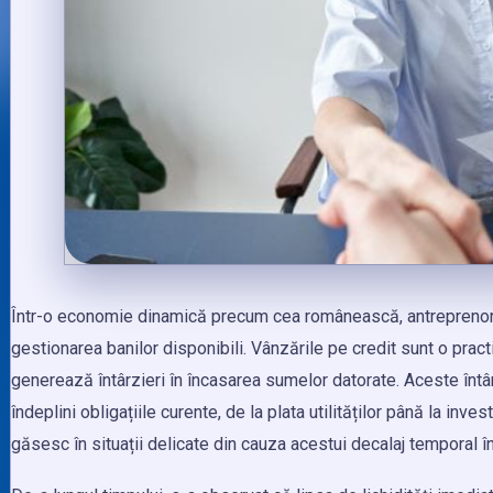
Într-o economie dinamică precum cea românească, antreprenori
gestionarea banilor disponibili. Vânzările pe credit sunt o pract
generează întârzieri în încasarea sumelor datorate. Aceste întâr
îndeplini obligațiile curente, de la plata utilităților până la inve
găsesc în situații delicate din cauza acestui decalaj temporal într